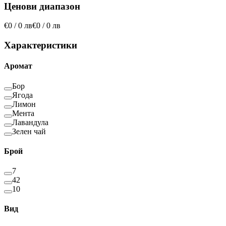
Ценови диапазон
€0 / 0 лв
€0 / 0 лв
Характеристики
Аромат
Бор
Ягода
Лимон
Мента
Лавандула
Зелен чай
Брой
7
42
10
Вид