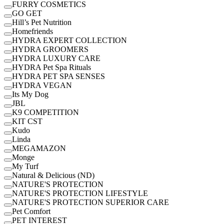
FURRY COSMETICS
GO GET
Hill’s Pet Nutrition
Homefriends
HYDRA EXPERT COLLECTION
HYDRA GROOMERS
HYDRA LUXURY CARE
HYDRA Pet Spa Rituals
HYDRA PET SPA SENSES
HYDRA VEGAN
Its My Dog
JBL
K9 COMPETITION
KIT CST
Kudo
Linda
MEGAMAZON
Monge
My Turf
Natural & Delicious (ND)
NATURE'S PROTECTION
NATURE'S PROTECTION LIFESTYLE
NATURE'S PROTECTION SUPERIOR CARE
Pet Comfort
PET INTEREST