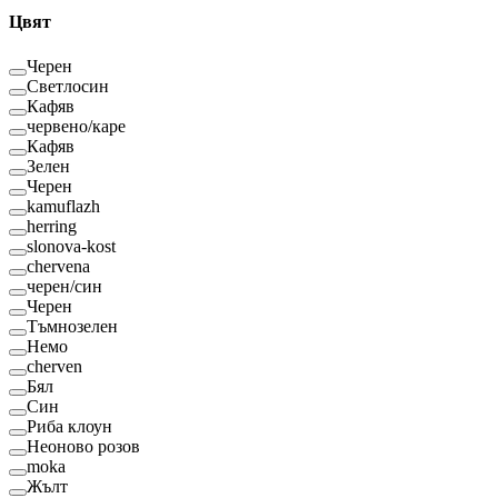
Цвят
Черен
Светлосин
Кафяв
червено/каре
Кафяв
Зелен
Черен
kamuflazh
herring
slonova-kost
chervena
черен/син
Черен
Тъмнозелен
Немо
cherven
Бял
Син
Риба клоун
Неоново розов
moka
Жълт