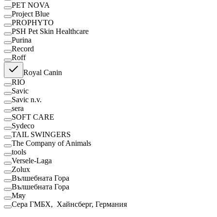
PET NOVA
Project Blue
PROPHYTO
PSH Pet Skin Healthcare
Purina
Record
Roff
Royal Canin
RІО
Savic
Savic n.v.
sera
SOFT CARE
Sydeco
TAIL SWINGERS
The Company of Animals
tools
Versele-Laga
Zolux
Вълшебната Гора
Вълшебната Гора
Мяу
Сера ГМБХ, Хайнсберг, Германия