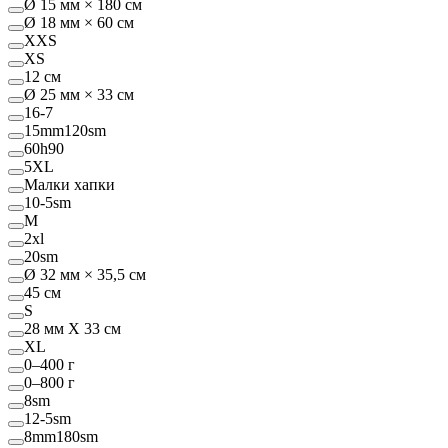
Ø 15 мм × 180 см
Ø 18 мм × 60 см
XXS
XS
12 см
Ø 25 мм × 33 см
16-7
15mm120sm
60h90
5XL
Малки хапки
10-5sm
M
2xl
20sm
Ø 32 мм × 35,5 см
45 см
S
28 мм Х 33 см
XL
0–400 г
0–800 г
8sm
12-5sm
8mm180sm