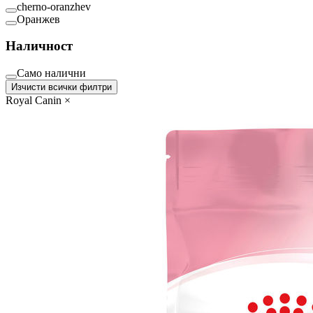
cherno-oranzhev
Оранжев
Наличност
Само налични
Изчисти всички филтри
Royal Canin
×