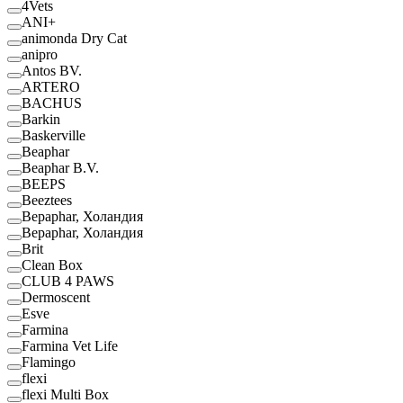
4Vets
ANI+
animonda Dry Cat
anipro
Antos BV.
ARTERO
BACHUS
Barkin
Baskerville
Beaphar
Beaphar B.V.
BEEPS
Beeztees
Bepaphar, Холандия
Bepaphar, Холандия
Brit
Clean Box
CLUB 4 PAWS
Dermoscent
Esve
Farmina
Farmina Vet Life
Flamingo
flexi
flexi Multi Box