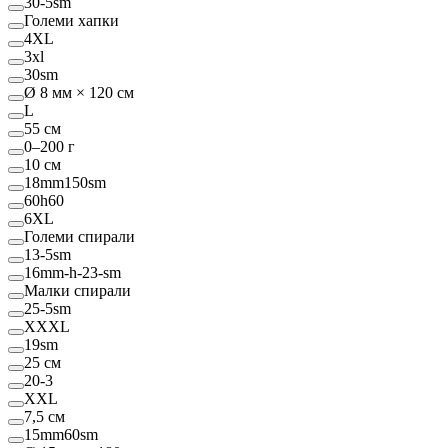
30-5sm
Големи хапки
4XL
3xl
30sm
Ø 8 мм × 120 см
L
55 см
0–200 г
10 см
18mm150sm
60h60
6XL
Големи спирали
13-5sm
16mm-h-23-sm
Малки спирали
25-5sm
XXXL
19sm
25 см
20-3
XXL
7,5 см
15mm60sm