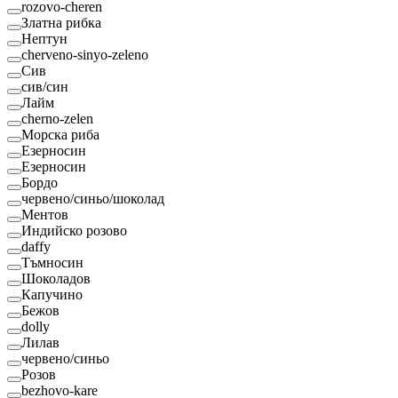
rozovo-cheren
Златна рибка
Нептун
cherveno-sinyo-zeleno
Сив
сив/син
Лайм
cherno-zelen
Морска риба
Езерносин
Езерносин
Бордо
червено/синьо/шоколад
Ментов
Индийско розово
daffy
Тъмносин
Шоколадов
Капучино
Бежов
dolly
Лилав
червено/синьо
Розов
bezhovo-kare