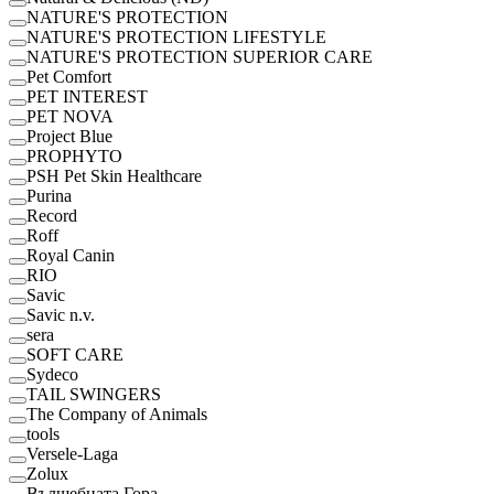
NATURE'S PROTECTION
NATURE'S PROTECTION LIFESTYLE
NATURE'S PROTECTION SUPERIOR CARE
Pet Comfort
PET INTEREST
PET NOVA
Project Blue
PROPHYTO
PSH Pet Skin Healthcare
Purina
Record
Roff
Royal Canin
RІО
Savic
Savic n.v.
sera
SOFT CARE
Sydeco
TAIL SWINGERS
The Company of Animals
tools
Versele-Laga
Zolux
Вълшебната Гора