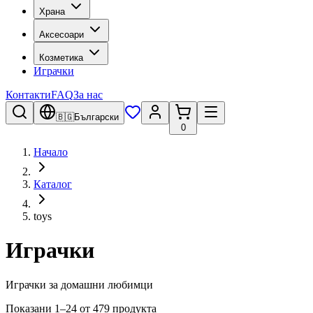
Храна
Аксесоари
Козметика
Играчки
Контакти
FAQ
За нас
🇧🇬
Български
0
Начало
Каталог
toys
Играчки
Играчки за домашни любимци
Показани 1–24 от 479 продукта