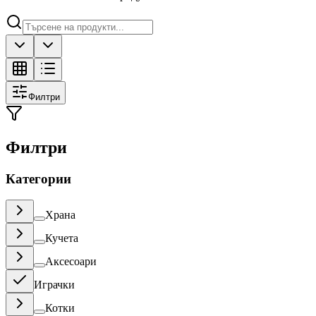
Филтри
Филтри
Категории
Храна
Кучета
Аксесоари
Играчки
Котки