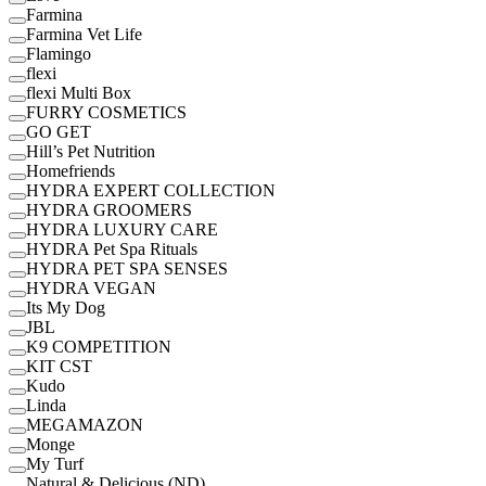
Farmina
Farmina Vet Life
Flamingo
flexi
flexi Multi Box
FURRY COSMETICS
GO GET
Hill’s Pet Nutrition
Homefriends
HYDRA EXPERT COLLECTION
HYDRA GROOMERS
HYDRA LUXURY CARE
HYDRA Pet Spa Rituals
HYDRA PET SPA SENSES
HYDRA VEGAN
Its My Dog
JBL
K9 COMPETITION
KIT CST
Kudo
Linda
MEGAMAZON
Monge
My Turf
Natural & Delicious (ND)