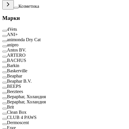
Козметика
Марки
4Vets
ANI+
animonda Dry Cat
anipro
Antos BV.
ARTERO
BACHUS
Barkin
Baskerville
Beaphar
Beaphar B.V.
BEEPS
Beeztees
Bepaphar, Холандия
Bepaphar, Холандия
Brit
Clean Box
CLUB 4 PAWS
Dermoscent
Esve