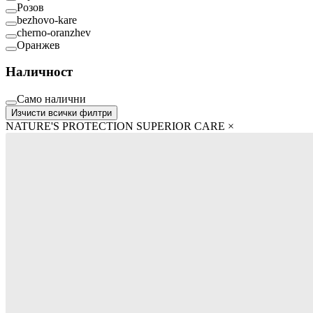
Розов
bezhovo-kare
cherno-oranzhev
Оранжев
Наличност
Само налични
Изчисти всички филтри
NATURE'S PROTECTION SUPERIOR CARE
×