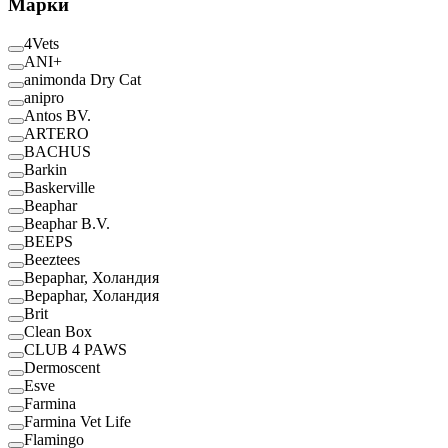
Марки
4Vets
ANI+
animonda Dry Cat
anipro
Antos BV.
ARTERO
BACHUS
Barkin
Baskerville
Beaphar
Beaphar B.V.
BEEPS
Beeztees
Bepaphar, Холандия
Bepaphar, Холандия
Brit
Clean Box
CLUB 4 PAWS
Dermoscent
Esve
Farmina
Farmina Vet Life
Flamingo