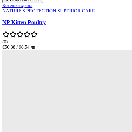
Котешка храна
NATURE'S PROTECTION SUPERIOR CARE
NP Kitten Poultry
(
0
)
€50.38 / 98.54 лв