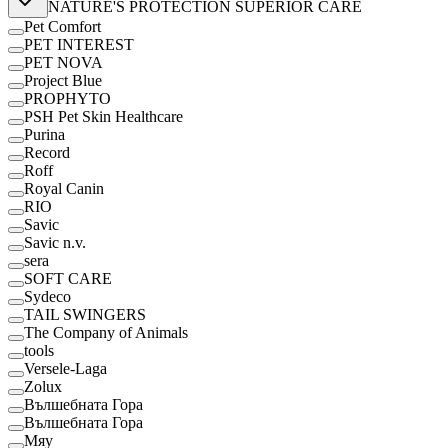
NATURE'S PROTECTION SUPERIOR CARE
Pet Comfort
PET INTEREST
PET NOVA
Project Blue
PROPHYTO
PSH Pet Skin Healthcare
Purina
Record
Roff
Royal Canin
RІО
Savic
Savic n.v.
sera
SOFT CARE
Sydeco
TAIL SWINGERS
The Company of Animals
tools
Versele-Laga
Zolux
Вълшебната Гора
Вълшебната Гора
Мяу