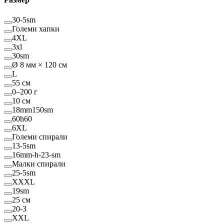
30-5sm
Големи хапки
4XL
3xl
30sm
Ø 8 мм × 120 см
L
55 см
0–200 г
10 см
18mm150sm
60h60
6XL
Големи спирали
13-5sm
16mm-h-23-sm
Малки спирали
25-5sm
XXXL
19sm
25 см
20-3
XXL