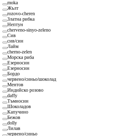
moka
Жълт
rozovo-cheren
Златна рибка
Нептун
cherveno-sinyo-zeleno
Сив
сив/син
Лайм
cherno-zelen
Морска риба
Езерносин
Езерносин
Бордо
червено/синьо/шоколад
Ментов
Индийско розово
daffy
Тъмносин
Шоколадов
Капучино
Бежов
dolly
Лилав
червено/синьо