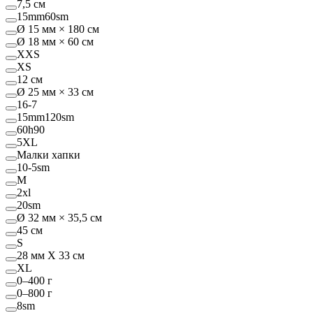
7,5 см
15mm60sm
Ø 15 мм × 180 см
Ø 18 мм × 60 см
XXS
XS
12 см
Ø 25 мм × 33 см
16-7
15mm120sm
60h90
5XL
Малки хапки
10-5sm
M
2xl
20sm
Ø 32 мм × 35,5 см
45 см
S
28 мм Х 33 см
XL
0–400 г
0–800 г
8sm