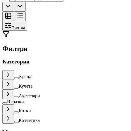
Филтри
Филтри
Категории
Храна
Кучета
Аксесоари
Играчки
Котки
Козметика