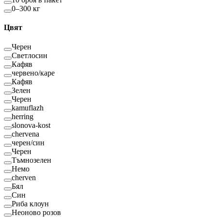
0–300 кг
Цвят
Черен
Светлосин
Кафяв
червено/каре
Кафяв
Зелен
Черен
kamuflazh
herring
slonova-kost
chervena
черен/син
Черен
Тъмнозелен
Немо
cherven
Бял
Син
Риба клоун
Неоново розов