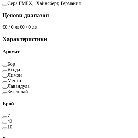
Сера ГМБХ, Хайнсберг, Германия
Ценови диапазон
€0 / 0 лв
€0 / 0 лв
Характеристики
Аромат
Бор
Ягода
Лимон
Мента
Лавандула
Зелен чай
Брой
7
42
10